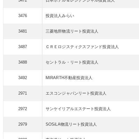
3472
日本ホテル＆レジデンシャル
投資法人
3476
投資法人
みらい
3481
三菱地所物流リート
投資法人
3487
ＣＲＥロジスティクス
ファンド
投資法人
3488
セントラル・リート
投資法人
3492
MIRARTH不動産
投資法人
2971
エスコンジャパンリート
投資法人
2972
サンケイ
リアルエステート
投資法人
2979
SOSiLA物流リート
投資法人