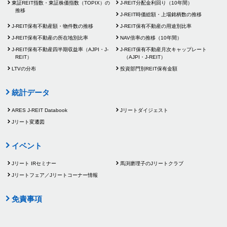
東証REIT指数・
東証株価指数（TOPIX）の
J-REIT分配金利回り（10年間）
推移
J-REIT時価総額・
上場銘柄数の推移
J-REIT保有不動産額・
物件数の推移
J-REIT保有不動産の用途別比率
J-REIT保有不動産の所在地別比率
NAV倍率の推移（10年間）
J-REIT保有不動産
四半期収益率（AJPI・J-
J-REIT保有不動産
月次キャップレート
REIT）
（AJPI・J-REIT）
LTVの分布
投資部門別REIT保有金額
統計データ
ARES J-REIT Databook
Jリートダイジェスト
Jリート変遷図
イベント
Jリート IRセミナー
馬渕磨理子の
Jリートクラブ
Jリートフェア／
Jリートコーナー情報
免責事項