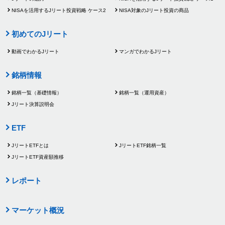
NISAを活用するJリート
投資戦略 ケース2
NISA対象のJリート投資
の商品
初めてのJリート
動画でわかるJリート
マンガでわかるJリート
銘柄情報
銘柄一覧（基礎情報）
銘柄一覧（運用資産）
Jリート決算説明会
ETF
JリートETFとは
JリートETF銘柄一覧
JリートETF資産額推移
レポート
マーケット概況